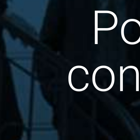
Po
con