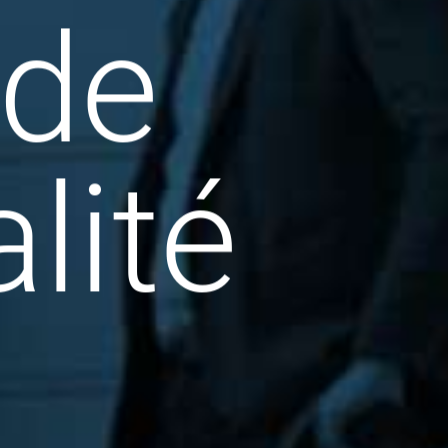
 de
lité